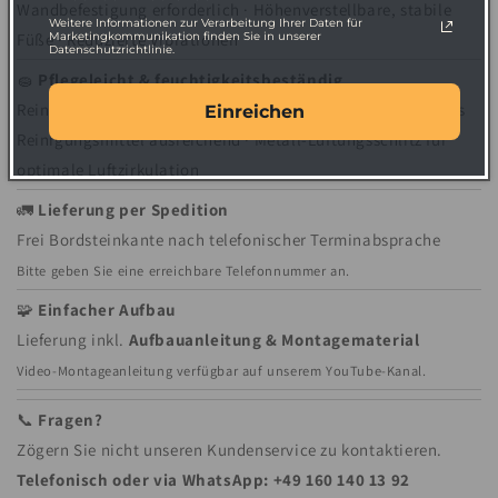
Wandbefestigung erforderlich · Höhenverstellbare, stabile
Weitere Informationen zur Verarbeitung Ihrer Daten für
Marketingkommunikation finden Sie in unserer
Füße · Reduzierte Vibrationen
Datenschutzrichtlinie.
🧽
Pflegeleicht & feuchtigkeitsbeständig
Reinigung mit trockenem oder leicht feuchtem Tuch · Mildes
Einreichen
Reinigungsmittel ausreichend · Metall-Lüftungsschlitz für
optimale Luftzirkulation
🚛
Lieferung per Spedition
Frei Bordsteinkante nach telefonischer Terminabsprache
Bitte geben Sie eine erreichbare Telefonnummer an.
🧩
Einfacher Aufbau
Lieferung inkl.
Aufbauanleitung & Montagematerial
Video-Montageanleitung verfügbar auf unserem YouTube-Kanal.
📞
Fragen?
Zögern Sie nicht unseren Kundenservice zu kontaktieren.
Telefonisch oder via WhatsApp: +49 160 140 13 92