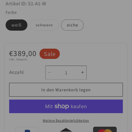
Artikel ID:
S1-A1-W
Farbe
Variante
weiß
schwarz
eiche
ausverkauft
oder
nicht
verfügbar
Verkaufspreis
€389,00
Sale
Inkl. Steuern.
Anzahl
Verringere
Erhöhe
Anzahl
die
die
Menge
Menge
In den Warenkorb legen
für
für
Roomart
Roomart
Waschmaschinenschrank
Waschmaschinensch
mit
mit
Ausziehbrett
Ausziehbrett
Weitere Bezahlmöglichkeiten
–
–
Zahlungsmethoden
HBT
HBT