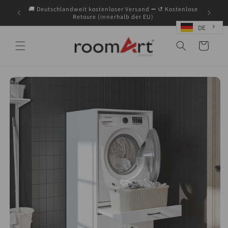
Direkt
🚚 Deutschlandweit kostenloser Versand ➖ ↺ Kostenlose
zum
Retoure (innerhalb der EU)
Inhalt
DE
Warenkorb