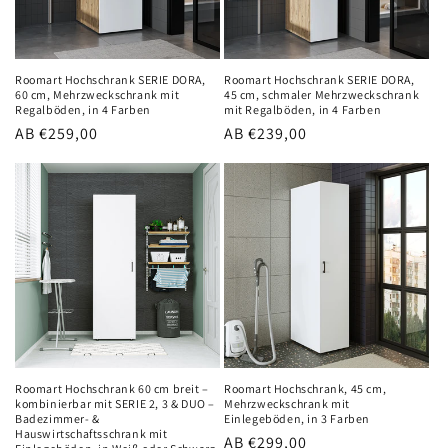
e
:
Roomart Hochschrank SERIE DORA,
Roomart Hochschrank SERIE DORA,
60 cm, Mehrzweckschrank mit
45 cm, schmaler Mehrzweckschrank
Regalböden, in 4 Farben
mit Regalböden, in 4 Farben
Normaler
AB €259,00
Normaler
AB €239,00
Preis
Preis
Roomart Hochschrank 60 cm breit –
Roomart Hochschrank, 45 cm,
kombinierbar mit SERIE 2, 3 & DUO –
Mehrzweckschrank mit
Badezimmer- &
Einlegeböden, in 3 Farben
Hauswirtschaftsschrank mit
Normaler
AB €299,00