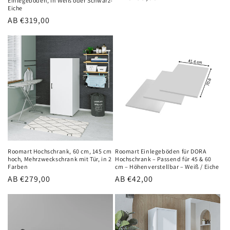
Einlegeböden, in Weiß oder Schwarz-
Eiche
Preis
Normaler
AB €319,00
Preis
Roomart Hochschrank, 60 cm, 145 cm
Roomart Einlegeböden für DORA
hoch, Mehrzweckschrank mit Tür, in 2
Hochschrank – Passend für 45 & 60
Farben
cm – Höhenverstellbar – Weiß / Eiche
Normaler
AB €279,00
Normaler
AB €42,00
Preis
Preis