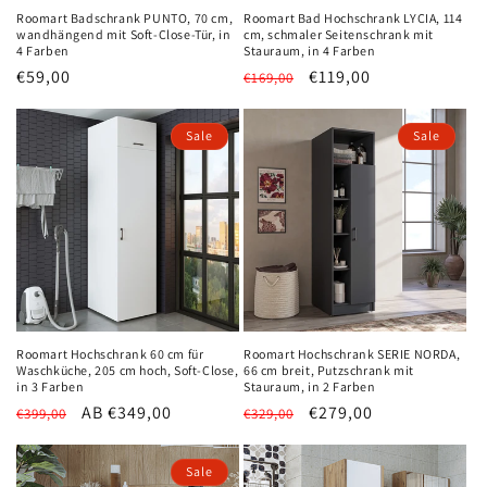
Roomart Badschrank PUNTO, 70 cm,
Roomart Bad Hochschrank LYCIA, 114
wandhängend mit Soft-Close-Tür, in
cm, schmaler Seitenschrank mit
4 Farben
Stauraum, in 4 Farben
Normaler
€59,00
Normaler
Verkaufspreis
€119,00
€169,00
Preis
Preis
Sale
Sale
Roomart Hochschrank 60 cm für
Roomart Hochschrank SERIE NORDA,
Waschküche, 205 cm hoch, Soft-Close,
66 cm breit, Putzschrank mit
in 3 Farben
Stauraum, in 2 Farben
Normaler
Verkaufspreis
AB €349,00
Normaler
Verkaufspreis
€279,00
€399,00
€329,00
Preis
Preis
Sale