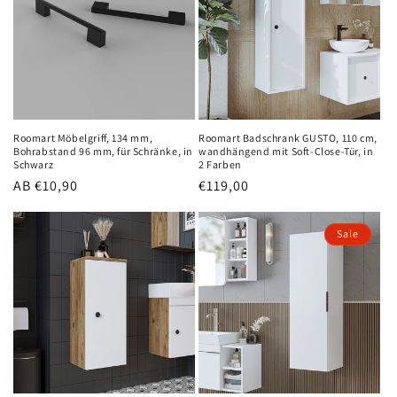
Roomart Möbelgriff, 134 mm,
Roomart Badschrank GUSTO, 110 cm,
Bohrabstand 96 mm, für Schränke, in
wandhängend mit Soft-Close-Tür, in
Schwarz
2 Farben
Normaler
AB €10,90
Normaler
€119,00
Preis
Preis
Sale