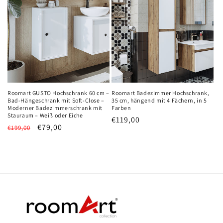
Roomart GUSTO Hochschrank 60 cm –
Roomart Badezimmer Hochschrank,
Bad-Hängeschrank mit Soft-Close –
35 cm, hängend mit 4 Fächern, in 5
Moderner Badezimmerschrank mit
Farben
Stauraum – Weiß oder Eiche
Normaler
€119,00
Normaler
Verkaufspreis
€79,00
€199,00
Preis
Preis