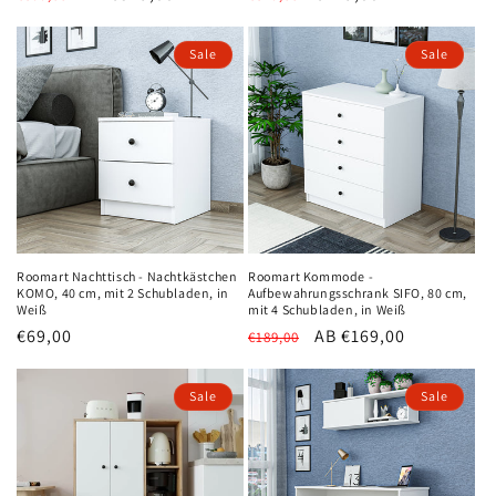
Preis
Preis
Sale
Sale
Roomart Nachttisch - Nachtkästchen
Roomart Kommode -
KOMO, 40 cm, mit 2 Schubladen, in
Aufbewahrungsschrank SIFO, 80 cm,
Weiß
mit 4 Schubladen, in Weiß
Verkaufspreis
€69,00
Normaler
Verkaufspreis
AB €169,00
€189,00
Preis
Sale
Sale