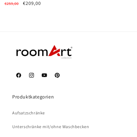
Normaler
Verkaufspreis
€209,00
€259,00
Preis
Facebook
Instagram
YouTube
Pinterest
Produktkategorien
Aufsatzschränke
Unterschränke mit/ohne Waschbecken