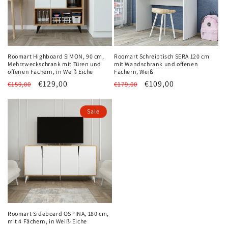
Roomart Highboard SIMON, 90 cm,
Roomart Schreibtisch SERA 120 cm
Mehrzweckschrank mit Türen und
mit Wandschrank und offenen
offenen Fächern, in Weiß Eiche
Fächern, Weiß
Normaler
Verkaufspreis
€129,00
Normaler
Verkaufspreis
€109,00
€159,00
€179,00
Preis
Preis
Sale
Roomart Sideboard OSPINA, 180 cm,
mit 4 Fächern, in Weiß-Eiche