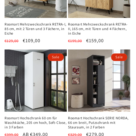
e
:
Roomart Mehrzweckschrank RETRA-I,
Roomart Mehrzweckschrank RETRA-
85 cm, mit 2 Türen und 3 Fächern, in
II, 165 cm, mit Türen und 4 Fächern,
Eiche
in Eiche
Normaler
Verkaufspreis
€109,00
Normaler
Verkaufspreis
€159,00
€129,00
€199,00
Preis
Preis
Sale
Sale
Roomart Hochschrank 60 cm für
Roomart Hochschrank SERIE NORDA,
Waschküche, 205 cm hoch, Soft-Close,
66 cm breit, Putzschrank mit
in 3 Farben
Stauraum, in 2 Farben
Normaler
Verkaufspreis
AB €349,00
Normaler
Verkaufspreis
€279,00
€399,00
€329,00