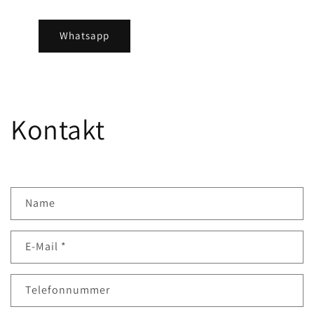
Whatsapp
Kontakt
K
Name
o
n
E-Mail
*
t
a
k
Telefonnummer
t