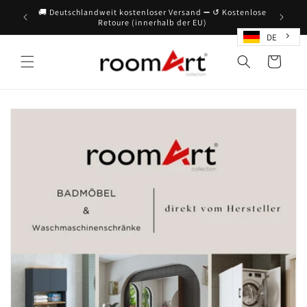
Direkt
🚚 Deutschlandweit kostenloser Versand ➖ ↺ Kostenlose
zum
Retoure (innerhalb der EU)
Inhalt
DE
Warenkorb