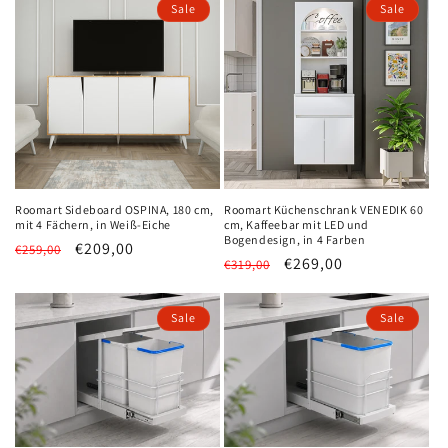
Sale
Sale
Halten Sie mich über Neuigkeiten und Angebote auf dem
Laufenden
Weitere Informationen zur Verarbeitung Ihrer Daten für Marketingkommunikation
finden Sie in unserer Datenschutzrichtlinie.
Roomart Sideboard OSPINA, 180 cm,
Roomart Küchenschrank VENEDIK 60
mit 4 Fächern, in Weiß-Eiche
cm, Kaffeebar mit LED und
Einreichen
Bogendesign, in 4 Farben
Normaler
Verkaufspreis
€209,00
€259,00
Normaler
Verkaufspreis
€269,00
€319,00
Preis
Preis
Sale
Sale