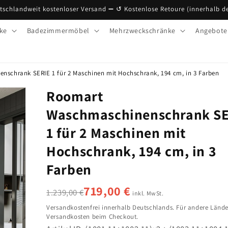
tschlandweit kostenloser Versand ➖ ↺ Kostenlose Retoure (innerhalb d
ke
Badezimmermöbel
Mehrzweckschränke
Angebote
schrank SERIE 1 für 2 Maschinen mit Hochschrank, 194 cm, in 3 Farben
Roomart
Waschmaschinenschrank SE
1 für 2 Maschinen mit
Hochschrank, 194 cm, in 3
Farben
719,00 €
1.239,00 €
inkl. MwSt.
Versandkostenfrei innerhalb Deutschlands.
Für andere Lände
Versandkosten beim Checkout.