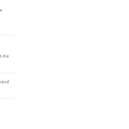
ne
t die
wand