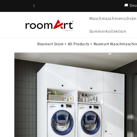
Direkt
🚚 Deu
zum
Inhalt
Waschmaschinenschrän
Sommerkollektion
Roomart Store
>
All Products
>
Roomart Waschmaschinen
Zu
Produktinformationen
springen