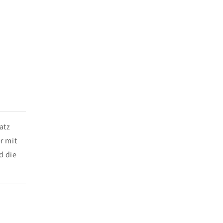
atz
r mit
d die