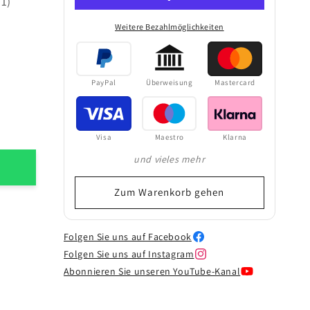
11)
SERIE
SERIE
1
1
Weitere Bezahlmöglichkeiten
für
für
Zahlungsmethoden
2
2
Maschinen
Maschinen
mit
mit
PayPal
Überweisung
Mastercard
Hochschrank,
Hochschrank,
194
194
cm,
cm,
in
in
Visa
Maestro
Klarna
3
3
und vieles mehr
Farben
Farben
Zum Warenkorb gehen
Folgen Sie uns auf Facebook
Folgen Sie uns auf Instagram
Abonnieren Sie unseren YouTube-Kanal