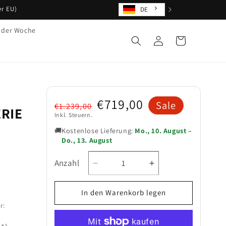
er EU)
DE
 der Woche
Einloggen
Warenkorb
Normaler
Verkaufspreis
€719,00
Sale
€1.239,00
RIE
Preis
Inkl. Steuern.
🚚
Kostenlose Lieferung:
Mo., 10. August –
Do., 13. August
Anzahl
Verringere
Erhöhe
Anzahl
die
die
Menge
Menge
In den Warenkorb legen
für
für
r:
Roomart
Roomart
Waschmaschinenschrank
Waschmaschinens