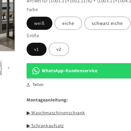
Artikel ID:
(1001.11+1002.11)x2 + (1003.11+1004.
Farbe
weiß
eiche
schwarz eiche
Größe
v1
v2
WhatsApp-Kundenservice
Teilen
Montageanleitung:
▶ Waschmaschinenschrank
▶ Schrankaufsatz