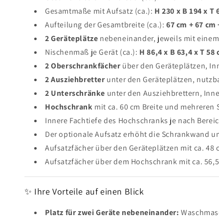
Gesamtmaße mit Aufsatz (ca.):
H 230 x B 194 x T
Aufteilung der Gesamtbreite (ca.):
67 cm + 67 cm 
2 Geräteplätze
nebeneinander, jeweils mit einem
Nischenmaß je Gerät (ca.):
H 86,4 x B 63,4 x T 58
2 Oberschrankfächer
über den Geräteplätzen, Inn
2 Ausziehbretter
unter den Geräteplätzen, nutzba
2 Unterschränke
unter den Ausziehbrettern, Inne
Hochschrank
mit ca. 60 cm Breite und mehreren
Innere Fachtiefe des Hochschranks je nach Bereich
Der optionale Aufsatz erhöht die Schrankwand u
Aufsatzfächer über den Geräteplätzen mit ca. 48 
Aufsatzfächer über dem Hochschrank mit ca. 56,5
✨ Ihre Vorteile auf einen Blick
Platz für zwei Geräte nebeneinander:
Waschmasch