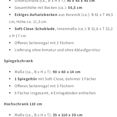
Unterschrank (ca., B x H x T):
90 x 45 x 45 cm
Gesamthöhe mit Becken (ca.):
56,5 cm
Eckiges Aufsatzbecken
aus Keramik (ca.): B 61 x T 44,5
cm, Höhe ca. 11,5 cm
Soft-Close-Schublade
, Innenmaße (ca.): B 51,6 x T 32,2
x H 17 cm
Offenes Seitenregal mit 2 Fächern
Lieferung ohne Armatur und ohne Ablaufgarnitur
Spiegelschrank
MELDEN SIE SICH AN UND
Maße (ca., B x H x T):
90 x 60 x 14 cm
1 Spiegeltür
mit Soft-Close, dahinter 3 Fächer
ERHALTEN SIE 3% RABATT
Offenes Seitenregal mit 3 Fächern
6 Fächer insgesamt, 4 Einlegeböden enthalten
Abonnieren Sie unseren Newsletter und erhalten Sie 3% Rabatt
auf alle Produkte
Hochschrank 110 cm
Maße (ca., B x H x T):
35 x 110 x 30 cm