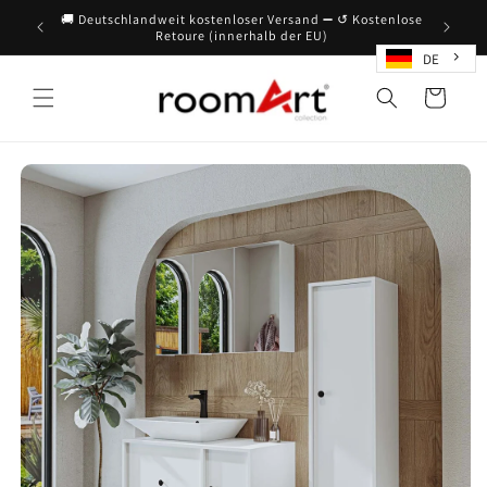
Direkt
🚚 Deutschlandweit kostenloser Versand ➖ ↺ Kostenlose
zum
Retoure (innerhalb der EU)
Inhalt
DE
Warenkorb