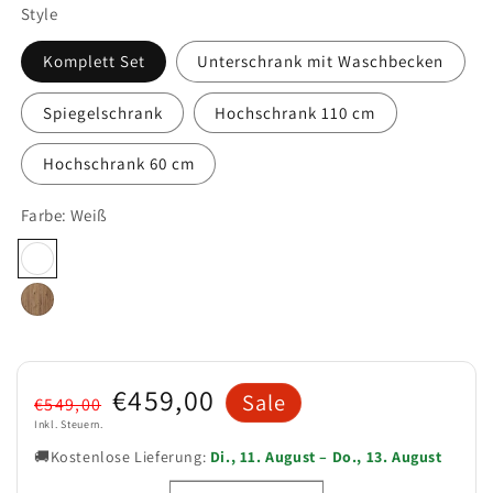
Style
Komplett Set
Unterschrank mit Waschbecken
Spiegelschrank
Hochschrank 110 cm
Hochschrank 60 cm
Farbe:
Weiß
Weiß
Eiche
Normaler
Verkaufspreis
€459,00
Sale
€549,00
Preis
Inkl. Steuern.
🚚
Kostenlose Lieferung:
Di., 11. August – Do., 13. August