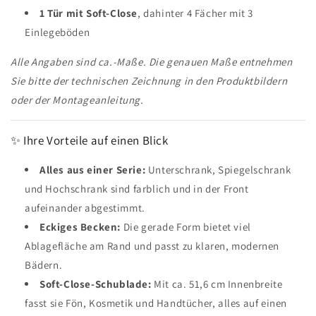
1 Tür mit Soft-Close
, dahinter 4 Fächer mit 3
Einlegeböden
Halten Sie mich über Neuigkeiten und Angebote auf dem
Laufenden
Alle Angaben sind ca.-Maße. Die genauen Maße entnehmen
Weitere Informationen zur Verarbeitung Ihrer Daten für Marketingkommunikation
Sie bitte der technischen Zeichnung in den Produktbildern
finden Sie in unserer Datenschutzrichtlinie.
oder der Montageanleitung.
Einreichen
✨ Ihre Vorteile auf einen Blick
Alles aus einer Serie:
Unterschrank, Spiegelschrank
und Hochschrank sind farblich und in der Front
aufeinander abgestimmt.
Eckiges Becken:
Die gerade Form bietet viel
Ablagefläche am Rand und passt zu klaren, modernen
Bädern.
Soft-Close-Schublade:
Mit ca. 51,6 cm Innenbreite
fasst sie Fön, Kosmetik und Handtücher, alles auf einen