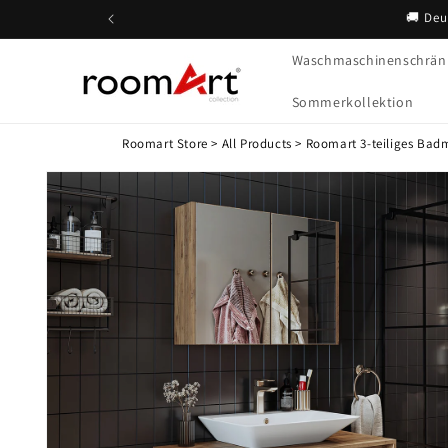
Direkt
🚚 Deu
zum
Inhalt
Waschmaschinenschrän
Sommerkollektion
Roomart Store
>
All Products
>
Roomart 3-teiliges Badm
Zu
Produktinformationen
springen