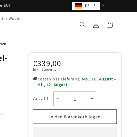
er EU)
DE
 der Woche
Einloggen
Warenkorb
rben
l-
Normaler
€339,00
Preis
Inkl. Steuern.
🚚
Kostenlose Lieferung:
Mo., 10. August –
Mi., 12. August
Anzahl
Verringere
Erhöhe
Anzahl
die
die
r:
Menge
Menge
In den Warenkorb legen
für
für
Roomart
Roomart
3-
3-