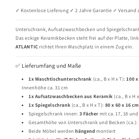
✓ Kostenlose Lieferung ✓ 2 Jahre Garantie ✓ Versand
Unterschrank, Aufsatzwaschbecken und Spiegelschran
Das eckige Keramikbecken steht frei auf der Platte, li
ATLANTIC
richtet Ihren Waschplatz in einem Zug ein.
✅ Lieferumfang und Maße
1x Waschtischunterschrank
(ca., B x H x T):
100 x
Innenhöhe ca. 31 cm
1x Aufsatzwaschbecken aus Keramik
(ca., B x H 
1x Spiegelschrank
(ca., B x H x T):
80 x 60 x 16 cm
Spiegelschrank innen:
3 Fächer
mit ca. 17, 18 un
Gesamthöhe von Unterschrank und Becken (ca.):
Beide Möbel werden
hängend
montiert