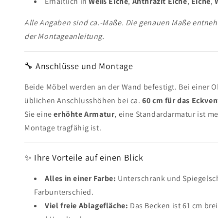
Erhältlich in
Weiß Eiche
,
Anthrazit Eiche
,
Eiche
,
Alle Angaben sind ca.-Maße. Die genauen Maße entnehm
der Montageanleitung.
🔧 Anschlüsse und Montage
MELDEN SI
ERHALTEN 
Beide Möbel werden an der Wand befestigt. Bei einer 
üblichen Anschlusshöhen bei ca.
60 cm für das Eckven
Abonnieren Sie unseren 
Sie eine
erhöhte Armatur
, eine Standardarmatur ist m
Rabatt auf alle Produkte
Montage tragfähig ist.
✨ Ihre Vorteile auf einen Blick
Alles in einer Farbe:
Unterschrank und Spiegelsc
Halten Sie mich übe
Farbunterschied.
dem Laufenden
Viel freie Ablagefläche:
Das Becken ist 61 cm brei
Weitere Informationen zur Verarbei
Marketingkommunikation finden Si