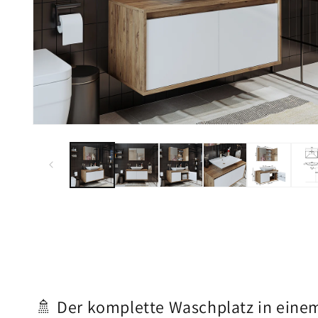
Medien
1
in
Modal
öffnen
🚿 Der komplette Waschplatz in eine