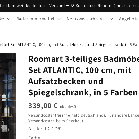
tschlandweit kostenloser Versand ➖ ↺ Kostenlose Retoure (innerhalb d
ke
Badezimmermöbel
Mehrzweckschränke
Angebote
öbel-Set ATLANTIC, 100 cm, mit Aufsatzbecken und Spiegelschrank, in 5 Fa
Roomart 3-teiliges Badmöbe
Set ATLANTIC, 100 cm, mit
Aufsatzbecken und
Spiegelschrank, in 5 Farben
339,00 €
inkl. MwSt.
Versandkostenfrei innerhalb Deutschlands.
Für andere Lände
Versandkosten beim Checkout.
Artikel ID:
1761
Farbe