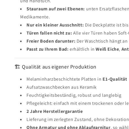
und Handtuch.
Stauraum auf zwei Ebenen:
unten Ersatzflasche
Medikamente.
Nur ein kleiner Ausschnitt:
Die Deckplatte ist bi
Türen fallen nicht zu:
Alle vier Türen haben Soft-
Freier Boden darunter:
Der Waschtisch hängt an
Passt zu Ihrem Bad:
erhältlich in
Weiß Eiche
,
Ant
🏗 Qualität aus eigener Produktion
Melaminharzbeschichtete Platten in
E1-Qualität
Aufsatzwaschbecken aus Keramik
Feuchtigkeitsbeständig, robust und langlebig
Pflegeleicht: einfach mit einem trockenen oder 
2 Jahre Herstellergarantie
Lieferung im zerlegten Zustand, ohne Dekoratio
Ohne Armatur und ohne Ablaufgarnitur
, so wäh