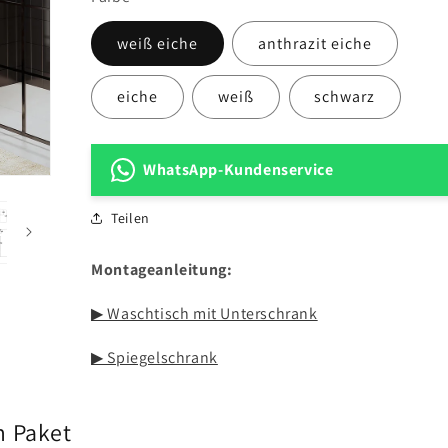
weiß eiche
anthrazit eiche
eiche
weiß
schwarz
WhatsApp-Kundenservice
Teilen
Montageanleitung:
▶ Waschtisch mit Unterschrank
▶ Spiegelschrank
m Paket