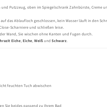
n und Putzzeug, oben im Spiegelschrank Zahnbürste, Creme u
Einreichen
s auf das Ablaufloch geschlossen, kein Wasser läuft in den Sch
Close-Scharniere und schließen leise.
 der Wand, Sie wischen ohne Kanten und Fugen durch.
hrazit Eiche
,
Eiche
,
Weiß
und
Schwarz
.
leicht feuchten Tuch abwischen
n
len Sie beides passend zu Ihrem Bad