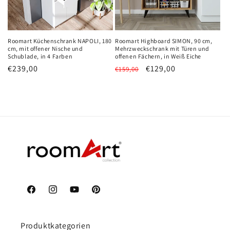
e
:
Roomart Küchenschrank NAPOLI, 180
Roomart Highboard SIMON, 90 cm,
cm, mit offener Nische und
Mehrzweckschrank mit Türen und
Schublade, in 4 Farben
offenen Fächern, in Weiß Eiche
Normaler
€239,00
Normaler
Verkaufspreis
€129,00
€159,00
Preis
Preis
Facebook
Instagram
YouTube
Pinterest
Produktkategorien