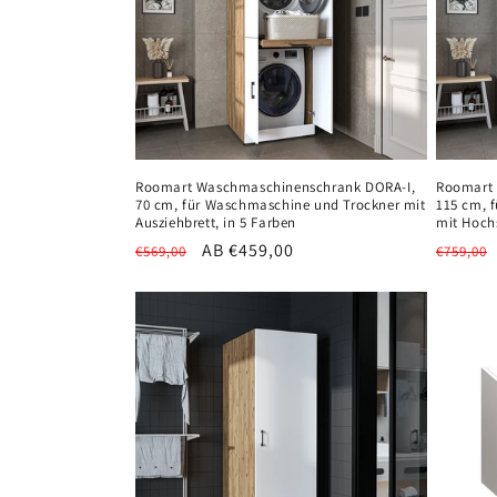
r
i
e
Roomart Waschmaschinenschrank DORA-I,
Roomart 
:
70 cm, für Waschmaschine und Trockner mit
115 cm, 
Ausziehbrett, in 5 Farben
mit Hoch
Normaler
Verkaufspreis
AB €459,00
Normal
€569,00
€759,00
Preis
Preis