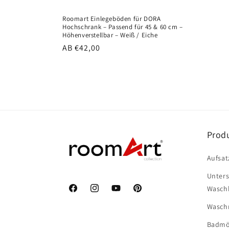
Roomart Einlegeböden für DORA
Hochschrank – Passend für 45 & 60 cm –
Höhenverstellbar – Weiß / Eiche
Normaler
AB €42,00
Preis
Prod
Aufsat
Unter
Wasch
Facebook
Instagram
YouTube
Pinterest
Wasch
Badmö