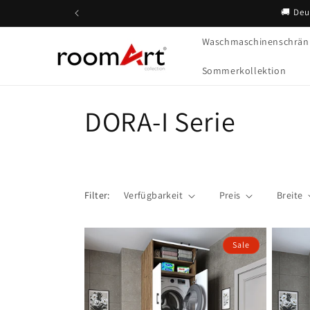
Direkt
🚚 Deu
zum
Inhalt
Waschmaschinenschrän
Sommerkollektion
K
DORA-I Serie
a
t
Filter:
Verfügbarkeit
Preis
Breite
e
Sale
g
o