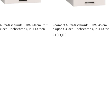
Aufsatzschrank DORA, 60 cm, mit
Roomart Aufsatzschrank DORA, 45 cm, 
ür den Hochschrank, in 4 Farben
Klappe für den Hochschrank, in 4 Farb
er
0
Normaler
€109,00
Preis