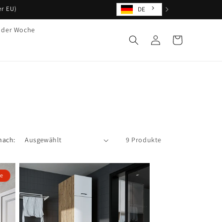
er EU)
DE
 der Woche
Einloggen
Warenkorb
nach:
9 Produkte
le