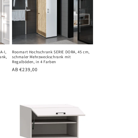
-I,
Roomart Hochschrank SERIE DORA, 45 cm,
ank,
schmaler Mehrzweckschrank mit
Regalböden, in 4 Farben
Normaler
AB €239,00
Preis