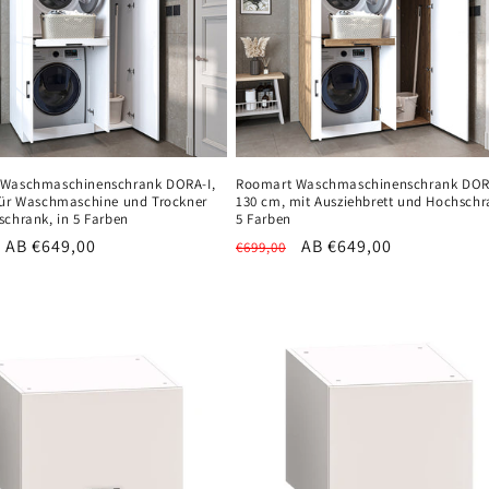
Waschmaschinenschrank DORA-I,
Roomart Waschmaschinenschrank DORA
für Waschmaschine und Trockner
130 cm, mit Ausziehbrett und Hochschr
schrank, in 5 Farben
5 Farben
er
Verkaufspreis
AB €649,00
Normaler
Verkaufspreis
AB €649,00
€699,00
Preis