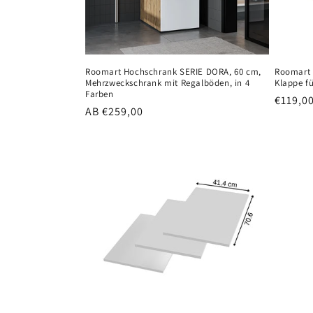
Roomart Hochschrank SERIE DORA, 60 cm,
Roomart 
Mehrzweckschrank mit Regalböden, in 4
Klappe f
Farben
Normal
€119,0
Normaler
AB €259,00
Preis
Preis