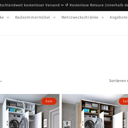
tschlandweit kostenloser Versand ➖ ↺ Kostenlose Retoure (innerhalb d
ke
Badezimmermöbel
Mehrzweckschränke
Angebote
Sortieren 
Sale
Sa