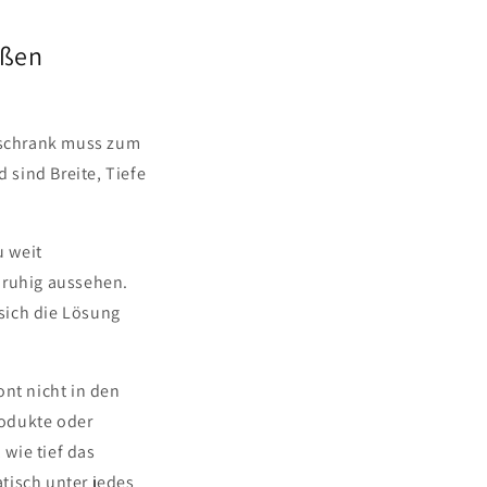
aßen
erschrank muss zum
 sind Breite, Tiefe
u weit
nruhig aussehen.
 sich die Lösung
ont nicht in den
rodukte oder
wie tief das
tisch unter jedes