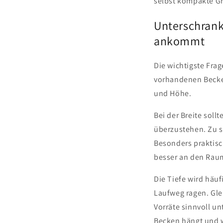
selbst kompakte Gr
Unterschran
ankommt
Die wichtigste Fra
vorhandenen Becken
und Höhe.
Bei der Breite soll
überzustehen. Zu s
MELDEN SI
Besonders praktisch
ERHALTEN 
besser an den Raum
Die Tiefe wird häuf
Abonnieren Sie unseren 
Rabatt auf alle Produkte
Laufweg ragen. Gle
Vorräte sinnvoll u
Becken hängt und w