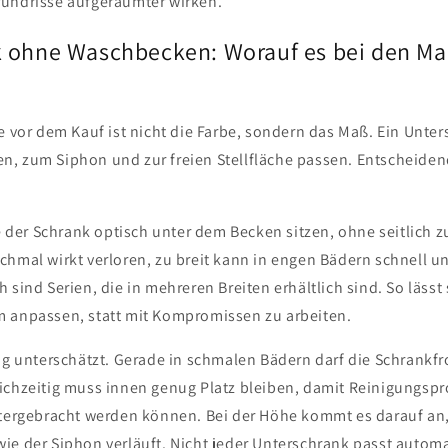
undrisse aufgeräumter wirken.
k ohne Waschbecken: Worauf es bei den M
ge vor dem Kauf ist nicht die Farbe, sondern das Maß. Ein Unt
, zum Siphon und zur freien Stellfläche passen. Entscheidend
te der Schrank optisch unter dem Becken sitzen, ohne seitlich z
chmal wirkt verloren, zu breit kann in engen Bädern schnell u
E SICH AN UND
 sind Serien, die in mehreren Breiten erhältlich sind. So lässt
SIE 3% RABATT
 anpassen, statt mit Kompromissen zu arbeiten.
ig unterschätzt. Gerade in schmalen Bädern darf die Schrankfr
Newsletter und erhalten Sie 3%
ichzeitig muss innen genug Platz bleiben, damit Reinigungsp
ntergebracht werden können. Bei der Höhe kommt es darauf an, 
ie der Siphon verläuft. Nicht jeder Unterschrank passt automa