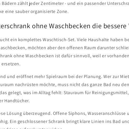
n Bädern zählt jeder Zentimeter - und ein passender Untersch
ke eine sauber organisierte Zone.
erschrank ohne Waschbecken die bessere 
aucht ein komplettes Waschtisch-Set. Viele Haushalte haben be
Waschbecken, möchten aber den offenen Raum darunter schlie
chrank ohne Waschbecken ist dafür sinnvoll, weil er vorhande
u ersetzen.
and und eröffnet mehr Spielraum bei der Planung. Wer zur Miet
tauraum nachrüsten möchte, muss nicht das ganze Bad neu den
das gelegt, was im Alltag fehlt: Stauraum für Reinigungsmittel,
er Handtücher.
iese Lösung überzeugend. Offene Siphons, Wasseranschlüsse 
hig. Ein geschlossener Schrank bringt klare Linien ins Bad und