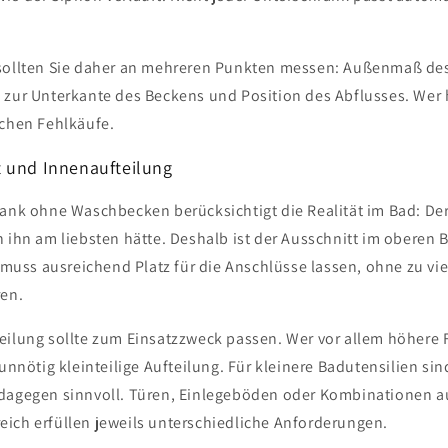
r Neuigkeiten und Angebote auf
 sollten Sie daher an mehreren Punkten messen: Außenmaß de
 zur Unterkante des Beckens und Position des Abflusses. Wer h
tung Ihrer Daten für
e in unserer Datenschutzrichtlinie.
schen Fehlkäufe.
 und Innenaufteilung
Einreichen
rank ohne Waschbecken berücksichtigt die Realität im Bad: Der
 ihn am liebsten hätte. Deshalb ist der Ausschnitt im oberen B
r muss ausreichend Platz für die Anschlüsse lassen, ohne zu vi
ren.
eilung sollte zum Einsatzzweck passen. Wer vor allem höhere 
 unnötig kleinteilige Aufteilung. Für kleinere Badutensilien si
 dagegen sinnvoll. Türen, Einlegeböden oder Kombinationen 
ich erfüllen jeweils unterschiedliche Anforderungen.