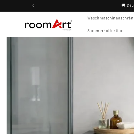
Direkt
🚚 Deu
zum
Inhalt
Waschmaschinenschrän
Sommerkollektion