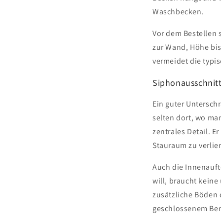
Waschbecken.
Halten Sie mich übe
Vor dem Bestellen
dem Laufenden
zur Wand, Höhe bis
Weitere Informationen zur Verarbei
Marketingkommunikation finden Si
vermeidet die typi
Siphonausschnitt
Ein guter Untersch
selten dort, wo man
zentrales Detail. E
Stauraum zu verlie
Auch die Innenauft
will, braucht keine
zusätzliche Böden
geschlossenem Bere