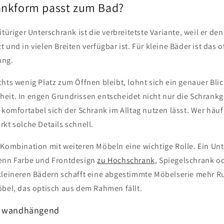
ankform passt zum Bad?
itüriger Unterschrank ist die verbreitetste Variante, weil er d
 und in vielen Breiten verfügbar ist. Für kleine Bäder ist das o
ung.
hts wenig Platz zum Öffnen bleibt, lohnt sich ein genauer Bli
eit. In engen Grundrissen entscheidet nicht nur die Schrank
 komfortabel sich der Schrank im Alltag nutzen lässt. Wer häuf
kt solche Details schnell.
 Kombination mit weiteren Möbeln eine wichtige Rolle. Ein Unt
wenn Farbe und Frontdesign
zu Hochschrank
, Spiegelschrank o
kleineren Bädern schafft eine abgestimmte Möbelserie mehr Ru
öbel, das optisch aus dem Rahmen fällt.
r wandhängend