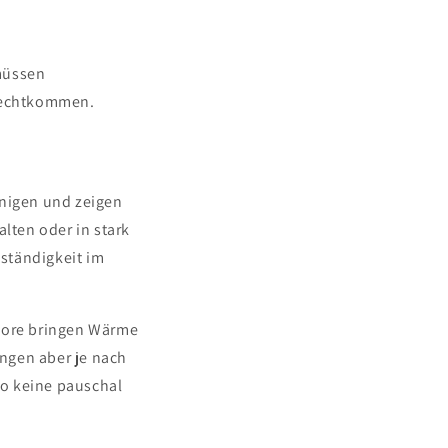
 müssen
urechtkommen.
einigen und zeigen
lten oder in stark
ständigkeit im
ekore bringen Wärme
ngen aber je nach
so keine pauschal