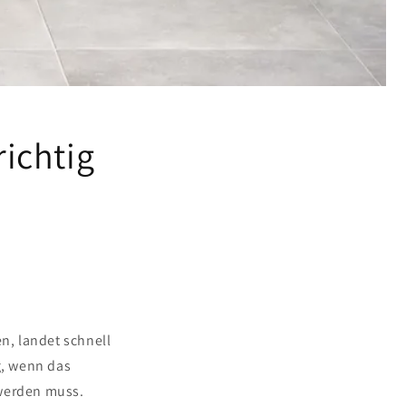
ichtig
n, landet schnell
g, wenn das
 werden muss.