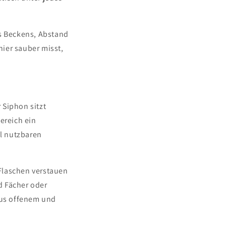
s Beckens, Abstand
ier sauber misst,
 Siphon sitzt
ereich ein
el nutzbaren
Flaschen verstauen
nd Fächer oder
aus offenem und