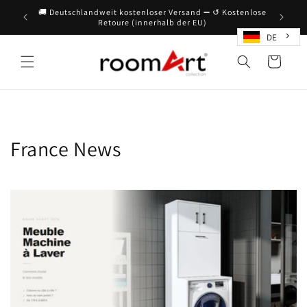
Direkt
🚚 Deutschlandweit kostenloser Versand ➖ ↺ Kostenlose
zum
Retoure (innerhalb der EU)
Inhalt
DE
Warenkorb
France News