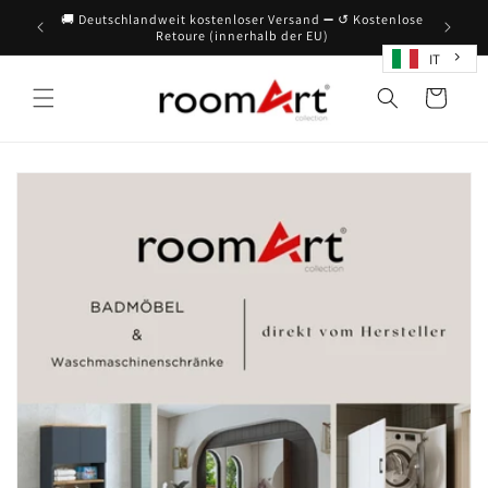
Direttamente
🚚 Deutschlandweit kostenloser Versand ➖ ↺ Kostenlose
al contenuto
Retoure (innerhalb der EU)
IT
Cestino
della
spesa