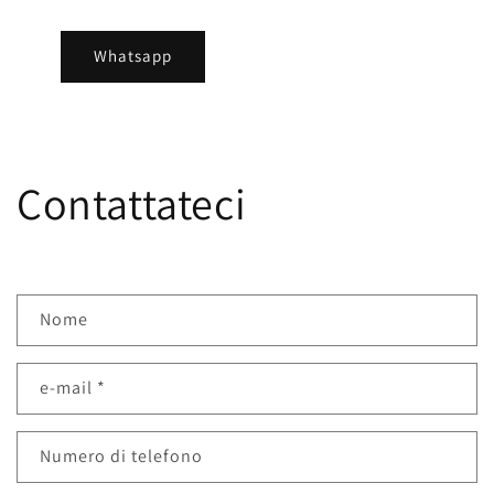
Whatsapp
Contattateci
M
Nome
o
d
e-mail
*
u
l
o
Numero di telefono
d