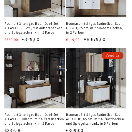
e
:
Roomart 3-teiliges Badmöbel-Set
Roomart 4-teiliges Badmöbel-Set
ATLANTIC, 85 cm, mit Aufsatzbecken
GUSTO, 75 cm, mit rundem Becken,
und Spiegelschrank, in 5 Farben
in 2 Farben
Normaler
Verkaufspreis
€329,00
Normaler
Verkaufspreis
AB €79,00
€359,00
€119,00
Preis
Preis
Vendita
Roomart 3-teiliges Badmöbel-Set
Roomart 3-teiliges Badmöbel-Set
ATLANTIC, 100 cm, mit Aufsatzbecken
ATLANTIC, 65 cm, mit Aufsatzbecken
und Spiegelschrank, in 5 Farben
und Spiegelschrank, in 5 Farben
Normaler
€339,00
Verkaufspreis
€309,00