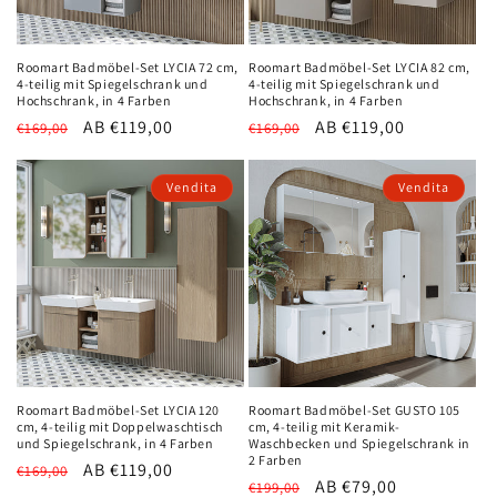
Roomart Badmöbel-Set LYCIA 72 cm,
Roomart Badmöbel-Set LYCIA 82 cm,
4-teilig mit Spiegelschrank und
4-teilig mit Spiegelschrank und
Hochschrank, in 4 Farben
Hochschrank, in 4 Farben
Normaler
Verkaufspreis
AB €119,00
Normaler
Verkaufspreis
AB €119,00
€169,00
€169,00
Preis
Preis
Vendita
Vendita
Roomart Badmöbel-Set LYCIA 120
Roomart Badmöbel-Set GUSTO 105
cm, 4-teilig mit Doppelwaschtisch
cm, 4-teilig mit Keramik-
und Spiegelschrank, in 4 Farben
Waschbecken und Spiegelschrank in
2 Farben
Normaler
Verkaufspreis
AB €119,00
€169,00
Normaler
Verkaufspreis
AB €79,00
€199,00
Preis