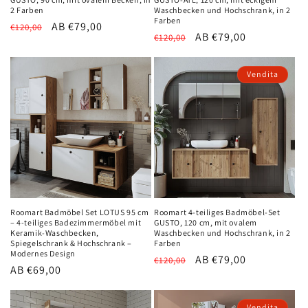
2 Farben
Waschbecken und Hochschrank, in 2
Farben
Normaler
Verkaufspreis
AB €79,00
€120,00
Normaler
Verkaufspreis
AB €79,00
€120,00
Preis
Preis
Vendita
Roomart Badmöbel Set LOTUS 95 cm
Roomart 4-teiliges Badmöbel-Set
– 4-teiliges Badezimmermöbel mit
GUSTO, 120 cm, mit ovalem
Keramik-Waschbecken,
Waschbecken und Hochschrank, in 2
Spiegelschrank & Hochschrank –
Farben
Modernes Design
Normaler
Verkaufspreis
AB €79,00
€120,00
Normaler
AB €69,00
Preis
Preis
Vendita