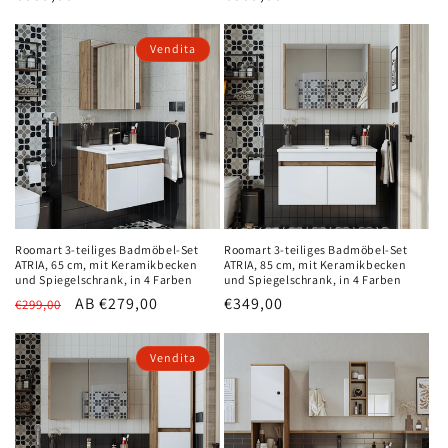
Preis
Vendita
Roomart 3-teiliges Badmöbel-Set
Roomart 3-teiliges Badmöbel-Set
ATRIA, 65 cm, mit Keramikbecken
ATRIA, 85 cm, mit Keramikbecken
und Spiegelschrank, in 4 Farben
und Spiegelschrank, in 4 Farben
Normaler
Verkaufspreis
AB €279,00
Normaler
€349,00
€299,00
Preis
Preis
Vendita