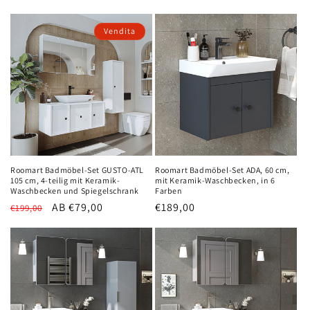
Preis
Vendita
Roomart Badmöbel-Set GUSTO-ATL
Roomart Badmöbel-Set ADA, 60 cm,
105 cm, 4-teilig mit Keramik-
mit Keramik-Waschbecken, in 6
Waschbecken und Spiegelschrank
Farben
Normaler
Verkaufspreis
AB €79,00
Prezzo
€189,00
€199,00
Preis
normale