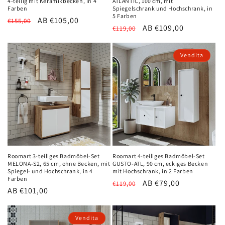
4-teilig mit Keramikbecken, in 4
ATLANTIC, 100 cm, mit
Farben
Spiegelschrank und Hochschrank, in
5 Farben
Normaler
Verkaufspreis
AB €105,00
€155,00
Normaler
Verkaufspreis
AB €109,00
€119,00
Preis
Preis
Vendita
Roomart 3-teiliges Badmöbel-Set
Roomart 4-teiliges Badmöbel-Set
MELONA-S2, 65 cm, ohne Becken, mit
GUSTO-ATL, 90 cm, eckiges Becken
Spiegel- und Hochschrank, in 4
mit Hochschrank, in 2 Farben
Farben
Normaler
Verkaufspreis
AB €79,00
€119,00
Normaler
AB €101,00
Preis
Preis
Vendita