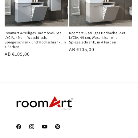
Roomart 4-teiliges Badmöbel-Set
Roomart 3-teiliges Badmöbel-Set
LYCIA, 49 cm, Waschtisch,
LYCIA, 49 cm, Waschtisch mit
Spiegelschrank und Hochschrank, in
Spiegelschrank, in 4 Farben
4 Farben
Normaler
AB €105,00
Normaler
AB €105,00
Preis
Preis
Facebook
Instagram
YouTube
Pinterest