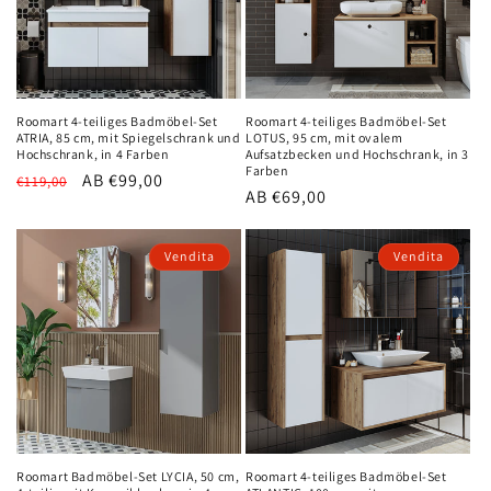
Roomart 4-teiliges Badmöbel-Set
Roomart 4-teiliges Badmöbel-Set
ATRIA, 85 cm, mit Spiegelschrank und
LOTUS, 95 cm, mit ovalem
Hochschrank, in 4 Farben
Aufsatzbecken und Hochschrank, in 3
Farben
Normaler
Verkaufspreis
AB €99,00
€119,00
Normaler
AB €69,00
Preis
Preis
Vendita
Vendita
Roomart Badmöbel-Set LYCIA, 50 cm,
Roomart 4-teiliges Badmöbel-Set