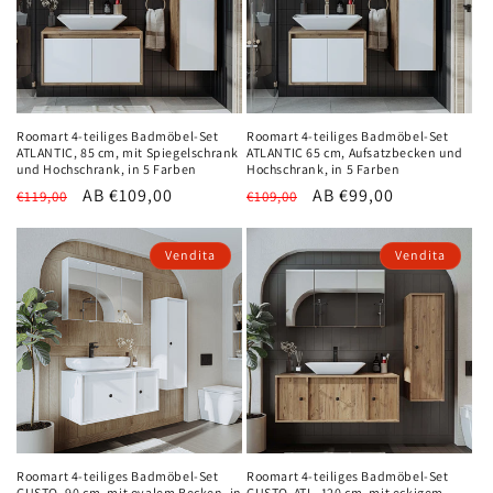
MELDEN SIE SICH AN UND
ERHALTEN SIE 3% RABATT
Abonnieren Sie unseren Newsletter und erhalten Sie 3% Rabatt
auf alle Produkte
Roomart 4-teiliges Badmöbel-Set
Roomart 4-teiliges Badmöbel-Set
ATLANTIC, 85 cm, mit Spiegelschrank
ATLANTIC 65 cm, Aufsatzbecken und
und Hochschrank, in 5 Farben
Hochschrank, in 5 Farben
Normaler
Verkaufspreis
AB €109,00
Normaler
Verkaufspreis
AB €99,00
€119,00
€109,00
Preis
Preis
Vendita
Vendita
Halten Sie mich über Neuigkeiten und Angebote auf dem
Laufenden
Weitere Informationen zur Verarbeitung Ihrer Daten für Marketingkommunikation
finden Sie in unserer Datenschutzrichtlinie.
Einreichen
Roomart 4-teiliges Badmöbel-Set
Roomart 4-teiliges Badmöbel-Set
GUSTO, 90 cm, mit ovalem Becken, in
GUSTO-ATL, 120 cm, mit eckigem