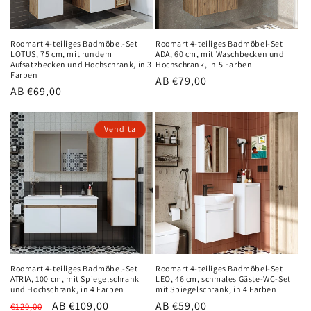
Roomart 4-teiliges Badmöbel-Set
Roomart 4-teiliges Badmöbel-Set
LOTUS, 75 cm, mit rundem
ADA, 60 cm, mit Waschbecken und
Aufsatzbecken und Hochschrank, in 3
Hochschrank, in 5 Farben
Farben
Normaler
AB €79,00
Normaler
AB €69,00
Preis
Preis
Vendita
Roomart 4-teiliges Badmöbel-Set
Roomart 4-teiliges Badmöbel-Set
ATRIA, 100 cm, mit Spiegelschrank
LEO, 46 cm, schmales Gäste-WC-Set
und Hochschrank, in 4 Farben
mit Spiegelschrank, in 4 Farben
Normaler
Verkaufspreis
AB €109,00
Normaler
AB €59,00
€129,00