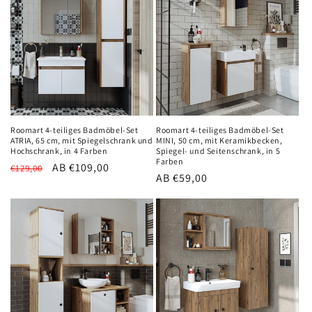
Roomart 4-teiliges Badmöbel-Set
Roomart 4-teiliges Badmöbel-Set
ATRIA, 65 cm, mit Spiegelschrank und
MINI, 50 cm, mit Keramikbecken,
Hochschrank, in 4 Farben
Spiegel- und Seitenschrank, in 5
Farben
Normaler
Verkaufspreis
AB €109,00
€129,00
Normaler
AB €59,00
Preis
Preis