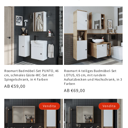
Preis
Preis
Roomart Badmöbel-Set PUNTO, 46
Roomart 4-teiliges Badmöbel-Set
cm, schmales Gäste-WC-Set mit
LOTUS, 65 cm, mit rundem
Spiegelschrank, in 4 Farben
Aufsatzbecken und Hochschrank, in 3
Farben
Normaler
AB €59,00
Normaler
AB €69,00
Preis
Preis
Vendita
Vendita