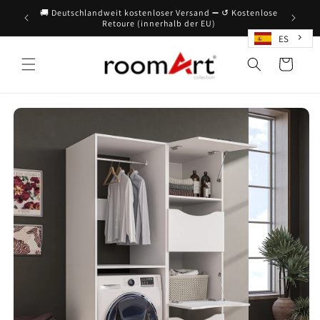
Directamente
🚚 Deutschlandweit kostenloser Versand ➖ ↺ Kostenlose
al contenido
Retoure (innerhalb der EU)
ES
Cesta
de la
compra